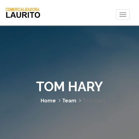
Toggle
naviga
TOM HARY
Home
Team
Tom hary